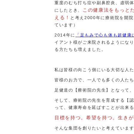
重度のむち打ち症や副鼻腔炎、虚弱
この健康法をもっと
にしたとき、
える！
と考え2000年に療術院を開
ています）
2014年に
「足もみで心も体も超健康
イアント様がご来院されるようにな
る方たちも増えました。
私は皆様の向こう側にいる大切な人
皆様のお力で、一人でも多くの人た
足健道の【療術院の先生】となって
そして、療術院の先生を育成する【
って、健康寿命を延ばすことが出来
目標を持つ。希望を持つ。
生きが
そんな集団を創りたいと考えていま