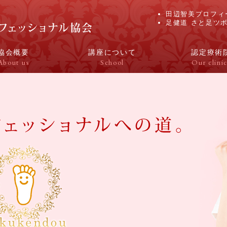
田辺智美プロフィ
足健道 さと足ツ
協会概要
講座について
認定療術
About us
School
Our clinic