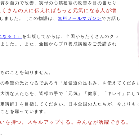
体質を自力で改善、実母の心筋梗塞の改善を目の当たり
たくさんの人に伝えればもっと元気になる人が増
院しました。（この物語は、
無料メールマガジン
でお話し
になる！」
を出版してからは、全国からたくさんのクラ
りました。、また、全国からプロ養成講座をご受講され
たちのことを知りません。
ちの希望の光となるであろう「足健道の足もみ」を伝えてくださ
、大切な人たちを、皆様の手で「元気」「健康」「キレイ」にし
認定講師】を目指してください。日本全国の人たちが、今よりも
ることを願っています。
いを持つ。
スキルアップする。
みんなが活躍できる。
す。