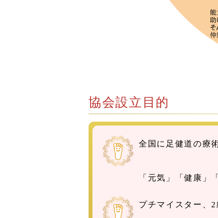
協会設立目的
全国に足健道の療
「元気」「健康」
プチマイスター、2