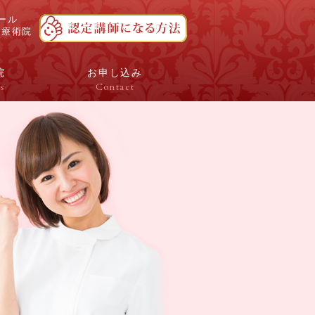
ール
ボ療術院
院
お申し込み
s
Contact