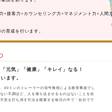
力×接客力×カウンセリング力×マネジメント力×人間
師の育成を行います。
つ
、「元気」「健康」「キレイ」なる！
ています。
、40トンのトレーラーの信号無視による衝突事故でし
がない不調ほど、人を落ち込ませるものはないことを自
と不安を打ち消す方法を模索する毎日の中で「自分でで
。