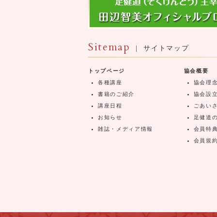
Sitemap
| サイトマップ
トップページ
協会概要
各種講座
協会理
書籍のご紹介
協会設
講座日程
ごあい
お知らせ
足健道
雑誌・メディア情報
会員特
会員規