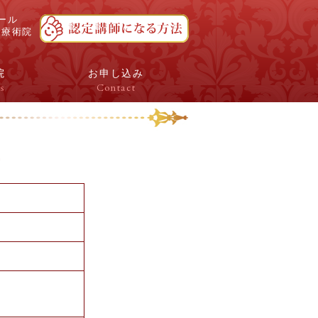
ール
ボ療術院
院
お申し込み
s
Contact
座