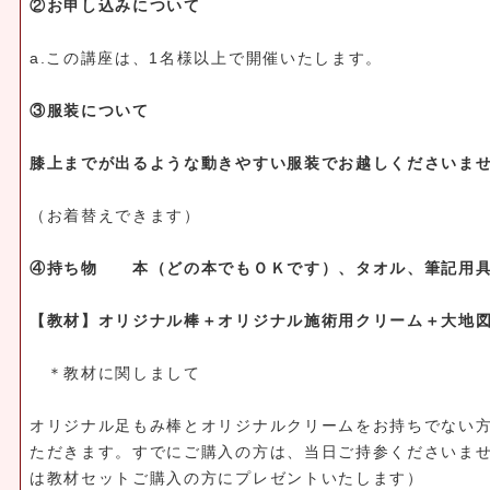
②お申し込みについて
a.この講座は、1名様以上で開催いたします。
③服装について
膝上までが出るような動きやすい服装でお越しくださいま
（お着替えできます）
④持ち物 本（どの本でもＯＫです）、
タオル、筆記用
【教材】オリジナル
棒＋オリジナル施術用クリーム＋
大地
＊教材に関しまして
オリジナル足もみ棒とオリジナルクリームをお持ちでない
ただきます。すでにご購入の方は、当日ご持参くださいま
は教材セットご購入の方にプレゼントいたします）