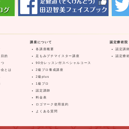
講座について
認定療術院
念
各講座概要
認定講
立目的
足もみプチマイスター講座
認定療
さつ
90分レッスン付スペシャルコース
の会とは
2級プロ養成講座
典
2級plus
約
1級プロ
認定講師
料金表
ロゴマーク使用規約
よくある質問