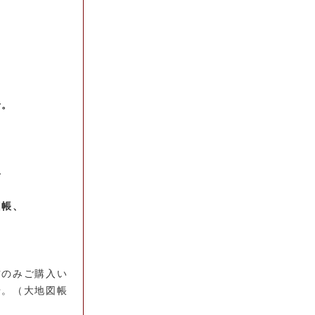
せ。
具
図帳、
方のみご購入い
せ。（大地図帳