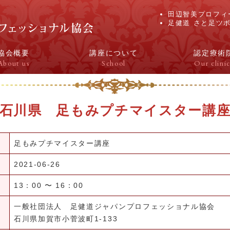
田辺智美プロフィ
足健道 さと足ツ
協会概要
講座について
認定療術
About us
School
Our clinic
石川県 足もみプチマイスター講
足もみプチマイスター講座
2021-06-26
13：00 〜 16：00
一般社団法人 足健道ジャパンプロフェッショナル協会
石川県加賀市小菅波町1-133