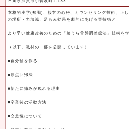
石川県加賀市小菅波町1-133
本格的座学(知識)、接客の心得、カウンセリング技術、正
の場所・力加減、足もみ効果を劇的にあげる実技術と
より早い健康改善のための「膝うら骨盤調整療法」技術を
（以下、教材の一部を公開しています）
■自分軸を作る
■原点回帰法
■新たに痛みが現れる理由
■卒業後の活動方法
■交差性について