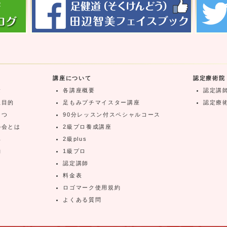
講座について
認定療術院
念
各講座概要
認定講
立目的
足もみプチマイスター講座
認定療
さつ
90分レッスン付スペシャルコース
の会とは
2級プロ養成講座
典
2級plus
約
1級プロ
認定講師
料金表
ロゴマーク使用規約
よくある質問