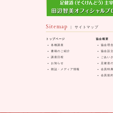
Sitemap
| サイトマップ
トップページ
協会概要
各種講座
協会理
書籍のご紹介
協会設
講座日程
ごあい
お知らせ
足健道
雑誌・メディア情報
会員特
会員規