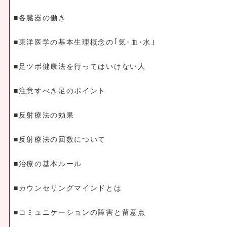
■各臓器の働き
■東洋医学の基本生理概念の｢気･血･水｣
■足ツボ健康法を行ってはいけない人
■注意すべき足のポイント
■反射療法の効果
■反射療法の回数について
■治療の基本ルール
■カウンセリングマインドとは
■コミュニケーションの障害と留意点