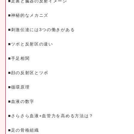
■足裏と臓器の反射イメージ
■神秘的なメカニズ
■刺激伝達には3つの働きがある
■ツボと反射区の違い
■手足相関
■顔の反射区とツボ
■循環原理
■血液の数字
■さらさら血液+血管力を高める方法は？
■足の骨格組織