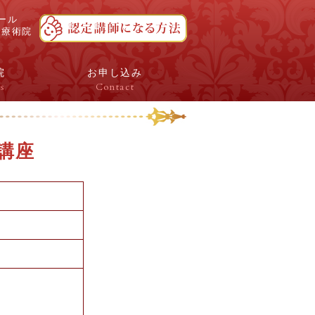
ール
ボ療術院
院
お申し込み
s
Contact
講座